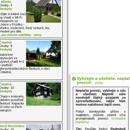
- Místku
Osoby: 4
Beskydy
Užijte si klidné noci
na chatě s Wi-Fi
připojením ve
Lhotce u Frýdku -
Místku, soukromí, čistý vzduch, les,
vhodné pro děti.
Last-minute nabídka - slevy
Čeladná
Osoby: 9
Beskydy
Nabízíme
ubytování ve
stylové chatě 4+1
v podhůří
Moravskoslezských Beskyd, v obci
Čeladná.
Vybírejte a ušetřete, nepla
provizi!
[Zavřít]
Čeladná
Osoby: 10
Neplaťte provizi, vybírejte u nás
Beskydy
a ušetřete! Majitelé nám
Chata v krásném,
neodvádí žádný poplatek za
klidném prostředí
zprostředkování, takže Vám
Beskyd. Kapacita
mohou nabídnout lepší cenu.
10 míst ve třech
pokojích.
Pobyt domlouváte přímo s
majitelem, můžete oslovit více
pronajímatelů pomocí
hromadné
poptávky
.
Nový Hrozenkov
Tip:
Použijte funkci
Podrobné
Osoby: 10