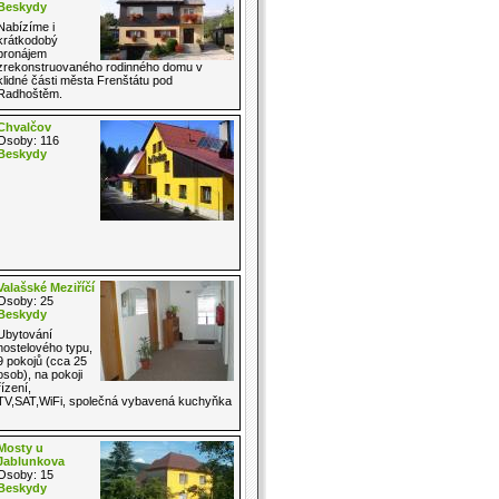
Beskydy
Nabízíme i
krátkodobý
pronájem
zrekonstruovaného rodinného domu v
klidné části města Frenštátu pod
Radhoštěm.
Chvalčov
Osoby: 116
Beskydy
Valašské Meziříčí
Osoby: 25
Beskydy
Ubytování
hostelového typu,
9 pokojů (cca 25
osob), na pokoji
řízení,
TV,SAT,WiFi, společná vybavená kuchyňka
Mosty u
Jablunkova
Osoby: 15
Beskydy