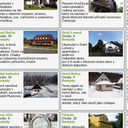
ytování v
Penzion Ovečka je
ohodlném
velmi netradiční
artmánu na Val.
rodinný penzion,
nici s vlastním vstupem, terasou,
který se nachází v
hrádkou, soc. zařízením a vybavenou
těsné blízkosti Národní přírodní rezervace
chyňkou.
Čantoryje.
orní Bečva
Dolní Lomná
oby: 39
Osoby: 6
eskydy
Beskydy
vý, krásný
Ubytování v Dolní
nzion s
Lomné,v
atkami. řízení na
apartmánu v
kojích. Chatky
podkroví
ou vybaveny kuchyňským koutem,
rodinného domu
ciálním zařízením, krbem
pro 2-6 osob v blízkosti centra obce z
dobrým dojezdem.
lké Karlovice
Horní Bečva
oby: 16
Osoby: 4
eskydy
Beskydy
vě otevřené
Tento objekt se
ytování v
nachází v obci
dhůří Javorníků
Horní Bečva. Jde
údolí Pluskovec.
o nově
rekonstruovaný
domek, který nám slouží jako chalupa.
vý Jičín
Těrlicko
oby: 9
Osoby: 20
eskydy
Beskydy
dinný penzion v
Klidné ubytování