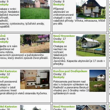
oby: 9
Osoby: 8
eskydy
Beskydy
alupa v srdci
Příjemné
skyd. Nedaleko
ubytování ve
alašské muzeum
zrekonstruované
přírodě,
chalupě v srdci
dhošť,
valašské přírody. Vířivka, infrasauna, hřiště
stevny, cyklostezky, lyžařské areály,
pro děti.
upaliště.
užná
Nový Hrozenkov
oby: 5
Osoby: 17
eskydy
Beskydy
ijeďte si k nám
Chalupa se
počinout od
nachází na
onu města,
rozhraní
acovních povinností a každodenního
Valašských
ressu, který dnešní způsob život přináší.
Beskyd a
Javorníků. Kapacita ubytování je 17 osob +
přistýlky.
lké Karlovice
Kunčice pod Ondřejníkem
oby: 12
Osoby: 15
eskydy
Beskydy
vě postavená
Polosamota pod lesem nad
alupa se
obcí s krásným výhledem na
chází v údolí
Radhošť a panorama Beskyd
uskovec hned
vhodný pro 2-3rodiny nebo 15
proti dětských vleků skiareálu Kyčerka.
spřátelených osob
lké Karlovice
Nový Hrozenkov
oby: 20
Osoby: 10