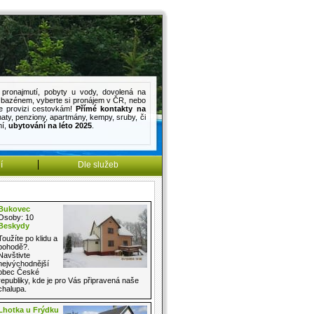
pronajmutí
,
pobyty u vody
,
dovolená na
s bazénem
, vyberte si pronájem v ČR, nebo
e provizi cestovkám!
Přímé kontakty na
haty
,
penziony
,
apartmány
,
kempy
,
sruby
, či
mí
,
ubytování na léto 2025
.
í
Dle služeb
Bukovec
Osoby: 10
Beskydy
Toužíte po klidu a
pohodě?.
Navštivte
nejvýchodnější
obec České
republiky, kde je pro Vás připravená naše
chalupa.
Lhotka u Frýdku