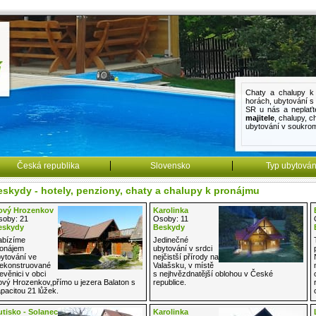
Chaty a chalupy k 
horách
,
ubytování 
SR u nás a neplaťt
majitele
,
chalupy
,
c
ubytování v soukro
Česká republika
Slovensko
Typ ubytován
skydy - hotely, penziony, chaty a chalupy k pronájmu
ový Hrozenkov
Karolinka
oby: 21
Osoby: 11
eskydy
Beskydy
abízíme
Jedinečné
onájem
ubytování v srdci
ytování ve
nejčistší přírody na
ekonstruované
Valašsku, v místě
evěnici v obci
s nejhvězdnatější oblohou v České
vý Hrozenkov,přímo u jezera Balaton s
republice.
pacitou 21 lůžek.
tisko - Solanec
Karolinka