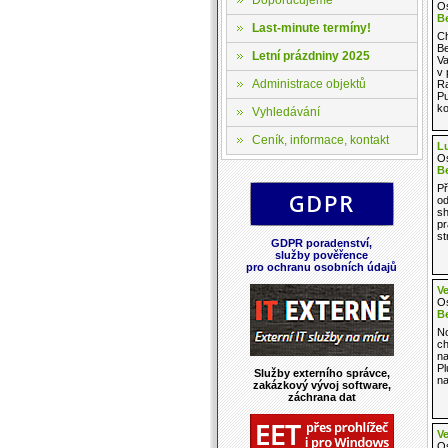
Os
B
Last-minute termíny!
Ch
Be
Letní prázdniny 2025
V
v 
Administrace objektů
Ra
Pu
ko
Vyhledávání
Ceník, informace, kontakt
L
Os
B
Př
od
sh
pr
st
GDPR poradenství,
služby pověřence
pro ochranu osobních údajů
Ve
Os
B
No
ch
na
Pl
Služby externího správce,
na
zakázkový vývoj software,
záchrana dat
Ve
Os