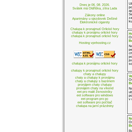
Ub
Dnes je 06. 08. 2026.
p
Svátek má Oldřiška, zítra Lada
ap
Se
Zákony online
za
Apartmány u sjezdovek Deštné
ku
Elektronické cigarety
Chalupa k pronajmutí Orlické hory
chalupy k pronájmu orlické hory
H
chalupa k pronajmutí orlické hory
Os
B
Hosting vpnhosting.cz
No
pe
ch
po
js
chalupa k pronájmu orlické hory
so
chalupy k pronajmutí orlické hory
chaty a chalupy
Ve
chaty a chalupy k pronájmu
Os
chaty a chalupy s bazénem
B
pronájem chaty chalupy
pronájem chaty na víkend
No
eet pro malé živnostníky
ub
eet software pro windows
po
eet program pro pc
v 
eet software pro počítač
chalupa na jarní prázdniny
No
Os
B
Ro