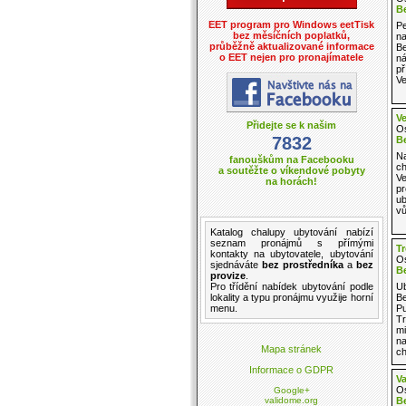
B
EET program pro Windows eetTisk
Pe
bez měsíčních poplatků,
n
průběžně aktualizované informace
Be
o EET nejen pro pronajímatele
ná
př
Ve
Ve
Přidejte se k našim
Os
7832
B
Na
fanouškům na Facebooku
ch
a soutěžte o víkendové pobyty
Ve
na horách!
pr
ub
vů
Katalog
chalupy ubytování
nabízí
seznam pronájmů
s přímými
Tr
kontakty na ubytovatele,
ubytování
Os
sjednáváte
bez prostředníka
a
bez
B
provize
.
Pro třídění
nabídek ubytování
podle
Ub
lokality a
typu pronájmu
využije horní
Be
menu.
Pu
Tr
mi
na
Mapa stránek
ch
Informace o GDPR
Va
Os
Google+
validome.org
B