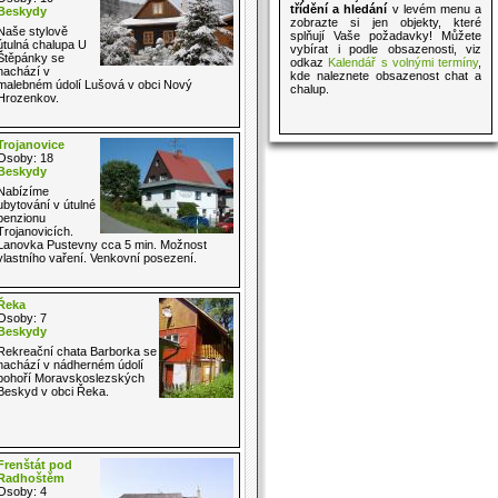
třídění a hledání
v levém menu a
Beskydy
zobrazte si jen objekty, které
Naše stylově
splňují Vaše požadavky! Můžete
útulná chalupa U
vybírat i podle obsazenosti, viz
Štěpánky se
odkaz
Kalendář s volnými termíny
,
nachází v
kde naleznete obsazenost chat a
malebném údolí Lušová v obci Nový
chalup.
Hrozenkov.
Trojanovice
Osoby: 18
Beskydy
Nabízíme
ubytování v útulné
penzionu
Trojanovicích.
Lanovka Pustevny cca 5 min. Možnost
vlastního vaření. Venkovní posezení.
Řeka
Osoby: 7
Beskydy
Rekreační chata Barborka se
nachází v nádherném údolí
pohoří Moravskoslezských
Beskyd v obci Řeka.
Frenštát pod
Radhoštěm
Osoby: 4