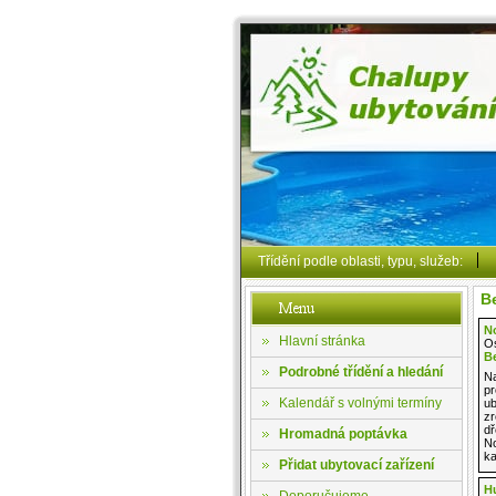
Třídění podle oblasti, typu, služeb:
Be
N
Hlavní stránka
Os
B
Podrobné třídění a hledání
N
pr
Kalendář s volnými termíny
ub
zr
dř
Hromadná poptávka
No
ka
Přidat ubytovací zařízení
Hu
Doporučujeme