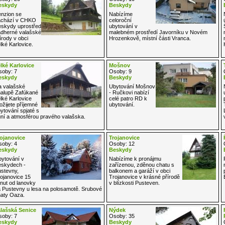
eskydy
Beskydy
nzion se
Nabízíme
achází v CHKO
celoroční
skydy uprostřed
ubytování v
dherné valašské
malebném prostředí Javorníku v Novém
írody v obci
Hrozenkově, místní části Vranca.
lké Karlovice.
lké Karlovice
Mošnov
oby: 7
Osoby: 9
eskydy
Beskydy
 valašské
Ubytování Mošnov
alupě Zafúkané
- Ručkovi nabízí
lké Karlovice
celé patro RD k
ožijete příjemné
ubytování.
ytování spjaté s
ní a atmosférou pravého valašska.
ojanovice
Trojanovice
oby: 4
Osoby: 12
eskydy
Beskydy
ytování v
Nabízíme k pronájmu
skydech -
zařízenou, zděnou chatu s
stevny,
balkonem a garáží v obci
ojanovice 15
Trojanovice v krásné přírodě
nut od lanovky
v blízkosti Pusteven.
 Pustevny u lesa na polosamotě. Srubové
aty Oaza.
lašská Senice
Nýdek
oby: 7
Osoby: 35
eskydy
Beskydy