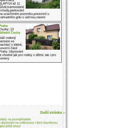
SLAPY(4 až 11
lůžek)samostatné
vchody,parkování
na uzavřeném pozemku,posezení u
zahradního grilu s udírnou,vlastní
Praha
Osoby: 13
Střední Čechy
Náš rodinný
pension se
nachází v klidné,
severní části
Prahy. Ubytování
je vhodné jak pro rodiny s dětmi, tak i pro
seniory
Další stránka
akty na pronajímatele.
 ubytování na velikonoce
i letní dovolenou.
jekt ještě dnes!