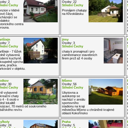
oby: 2
Osoby: 22
řední Čechy
Střední Čechy
nzion v klidné
Pronájem chalupy
lové části,
na Křivoklátsku
cházející se
daleko
storického centra
rouna.
rlštejn
jirny
oby: 7
Osoby: 3
řední Čechy
Střední Čechy
rlštejn - 7 lůžek
chata k pronajmutí i pro
plně vybavená
zaměstnance stavebních
derní kuchyně.
firem pro3 až 4 osoby
koupelně sprcha
vana, pračka.
rkování v objektu.
odkov
Mšeno
oby: 30
Osoby: 56
řední Čechy
Střední Čechy
ně vybavené
Ubytovna a
kreační chaty
autokemp se
o 4 - 6 osob v
nachází v areálu
idné lokalitě
sportovního
sázaví, 70 metrů od soukromého
stadionu na kraji
bářského revíru
městečka Mšeno u chráněné krajinné
oblasti Kokořínsko
yřkoly
Praha
oby: 24
Osoby: 5