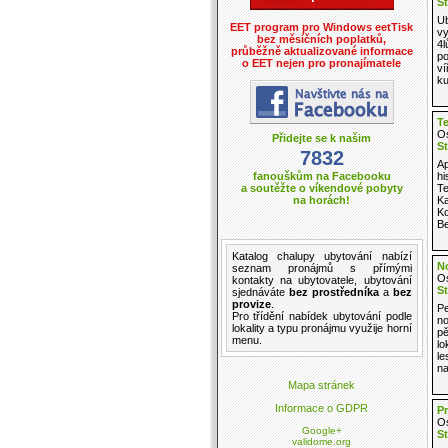
St
Ub
EET program pro Windows eetTisk
vy
bez měsíčních poplatků,
4l
průběžně aktualizované informace
po
o EET nejen pro pronajímatele
ví
ku
Te
Os
Přidejte se k našim
St
7832
Ap
fanouškům na Facebooku
hi
a soutěžte o víkendové pobyty
Te
na horách!
Ka
Ko
Be
Katalog
chalupy ubytování
nabízí
No
seznam pronájmů
s přímými
Os
kontakty na ubytovatele,
ubytování
St
sjednáváte
bez prostředníka
a
bez
provize
.
Pe
Pro třídění
nabídek ubytování
podle
no
lokality a
typu pronájmu
využije horní
pě
menu.
lo
le
na
Mapa stránek
Informace o GDPR
P
Os
Google+
St
validome.org