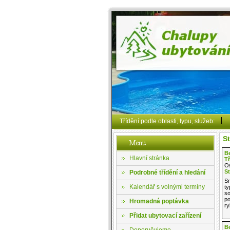
Třídění podle oblasti, typu, služeb:
St
B
Hlavní stránka
T
Os
St
Podrobné třídění a hledání
Sr
Kalendář s volnými termíny
ty
s
po
Hromadná poptávka
ry
Přidat ubytovací zařízení
B
Doporučujeme