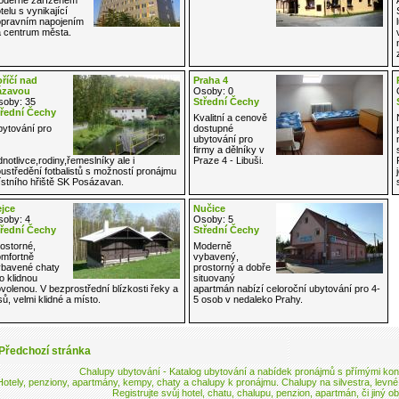
telu s vynikající
pravním napojením
 centrum města.
říčí nad
Praha 4
ázavou
Osoby: 0
oby: 35
Střední Čechy
řední Čechy
Kvalitní a cenově
ytování pro
dostupné
ubytování pro
firmy a dělníky v
Praze 4 - Libuši.
dnotlivce,rodiny,řemeslníky ale i
ustředění fotbalistů s možností pronájmu
stního hřiště SK Posázavan.
jce
Nučice
oby: 4
Osoby: 5
řední Čechy
Střední Čechy
ostorné,
Moderně
mfortně
vybavený,
bavené chaty
prostorný a dobře
o klidnou
situovaný
volenou. V bezprostřední blízkosti řeky a
apartmán nabízí celoroční ubytování pro 4-
sů, velmi klidné a místo.
5 osob v nedaleko Prahy.
Předchozí stránka
Chalupy ubytování
- Katalog ubytování a nabídek pronájmů s přímými kont
Hotely, penziony, apartmány, kempy, chaty a
chalupy k pronájmu
. Chalupy na silvestra,
levné
Registrujte svůj hotel, chatu, chalupu, penzion, apartmán, či jiný ob