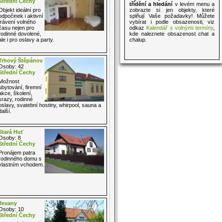
Střední Čechy
třídění a hledání
v levém menu a
Objekt ideální pro
zobrazte si jen objekty, které
odpočinek i aktivní
splňují Vaše požadavky! Můžete
trávení volného
vybírat i podle obsazenosti, viz
času nejen pro
odkaz
Kalendář s volnými termíny
,
rodinné dovolené,
kde naleznete obsazenost chat a
ale i pro oslavy a party.
chalup.
Trhový Štěpánov
Osoby: 42
Střední Čechy
Možnost
ubytování, firemní
akce, školení,
srazy, rodinné
oslavy, svatební hostiny, whirpool, sauna a
další.
Stará Huť
Osoby: 8
Střední Čechy
Pronájem patra
rodinného domu s
vlastním vchodem.
Jevany
Osoby: 10
Střední Čechy