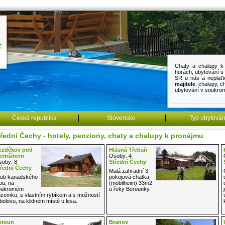
Chaty a chalupy k 
horách
,
ubytování 
SR u nás a neplaťt
majitele
,
chalupy
,
c
ubytování v soukro
Česká republika
Slovensko
Typ ubytován
řední Čechy - hotely, penziony, chaty a chalupy k pronájmu
ezděkov pod
Hlásná Třebaň
řemšínem
Osoby: 4
oby: 8
Střední Čechy
řední Čechy
Malá zahradní 3-
ub kanadského
pokojová chatka
pu, na
(mobilheim) 33m2
oukromém
u řeky Berounky.
zemku, s vlastním rybíkem a s možností
bolovu, na klidném místě u lesa.
eroun
Branov