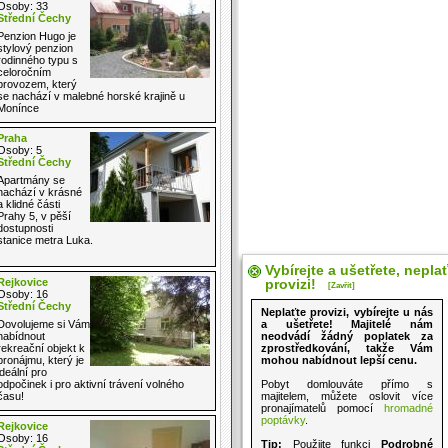
Osoby: 33
Střední Čechy
Penzion Hugo je
stylový penzion
rodinného typu s
celoročním
provozem, který
se nachází v malebné horské krajině u
Monínce
Praha
Osoby: 5
Střední Čechy
Apartmány se
nachází v krásné
a klidné části
Prahy 5, v pěší
dostupnosti
stanice metra Luka.
Vybírejte a ušetřete, nepla
Rejkovice
provizi!
[Zavřít]
Osoby: 16
Střední Čechy
Neplaťte provizi, vybírejte u nás
Dovolujeme si Vám
a ušetřete! Majitelé nám
nabídnout
neodvádí žádný poplatek za
rekreační objekt k
zprostředkování, takže Vám
pronájmu, který je
mohou nabídnout lepší cenu.
ideální pro
odpočinek i pro aktivní trávení volného
Pobyt domlouváte přímo s
času!
majitelem, můžete oslovit více
pronajímatelů pomocí
hromadné
poptávky
.
Rejkovice
Osoby: 16
Tip:
Použijte funkci
Podrobné