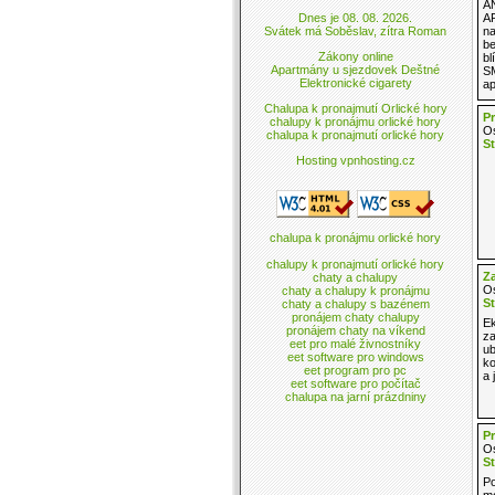
A
Dnes je 08. 08. 2026.
A
Svátek má Soběslav, zítra Roman
na
be
Zákony online
bl
Apartmány u sjezdovek Deštné
SM
Elektronické cigarety
ap
Chalupa k pronajmutí Orlické hory
P
chalupy k pronájmu orlické hory
Os
chalupa k pronajmutí orlické hory
St
Hosting vpnhosting.cz
chalupa k pronájmu orlické hory
chalupy k pronajmutí orlické hory
Z
chaty a chalupy
Os
chaty a chalupy k pronájmu
St
chaty a chalupy s bazénem
pronájem chaty chalupy
Ek
pronájem chaty na víkend
za
eet pro malé živnostníky
ub
eet software pro windows
ko
eet program pro pc
a 
eet software pro počítač
chalupa na jarní prázdniny
P
Os
St
Po
m