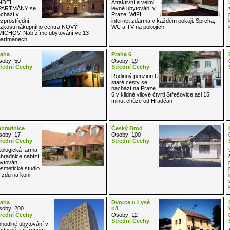
NDĚL
Atraktivní a velmi
PARTMÁNY se
levné ubytování v
chází v
Praze. WIFI
zprostřední
internet zdarma v každém pokoji. Sprcha,
ízkosti nákupního centra NOVÝ
WC a TV na pokojích.
ÍCHOV. Nabízíme ubytování ve 13
artmánech.
raha
Praha 6
oby: 50
Osoby: 19
řední Čechy
Střední Čechy
Rodinný penzion U
staré cesty se
nachází na Praze
6 v klidné vilové čtvrti Střešovice asi 15
minut chůze od Hradčan
ahradnice
Český Brod
oby: 17
Osoby: 100
řední Čechy
Střední Čechy
ologická farma
hradnice nabízí
ytování,
smetické studio
jízdu na koni
raha
Dvorce u Lysé
oby: 200
n/L
řední Čechy
Osoby: 12
Střední Čechy
hodlné ubytování v
oderně zařízeném