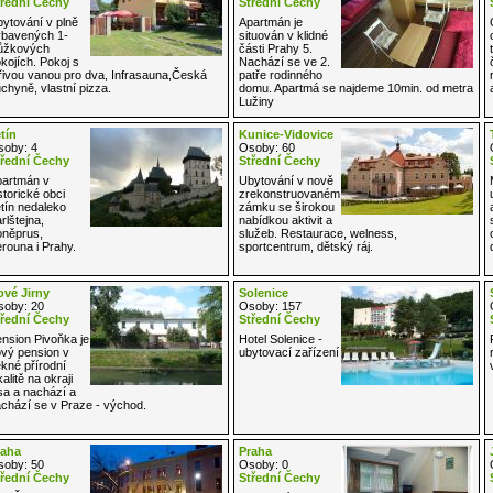
řední Čechy
Střední Čechy
ytování v plně
Apartmán je
bavených 1-
situován v klidné
ůžkových
části Prahy 5.
kojích. Pokoj s
Nachází se ve 2.
řivou vanou pro dva, Infrasauna,Česká
patře rodinného
chyně, vlastní pizza.
domu. Apartmá se najdeme 10min. od metra
Lužiny
tín
Kunice-Vidovice
oby: 4
Osoby: 60
řední Čechy
Střední Čechy
artmán v
Ubytování v nově
storické obci
zrekonstruovaném
tín nedaleko
zámku se širokou
rlštejna,
nabídkou aktivit a
něprus,
služeb. Restaurace, welness,
rouna i Prahy.
sportcentrum, dětský ráj.
vé Jirny
Solenice
oby: 20
Osoby: 157
řední Čechy
Střední Čechy
nsion Pivoňka je
Hotel Solenice -
vý pension v
ubytovací zařízení
kné přírodní
kalitě na okraji
sa a nachází a
chází se v Praze - východ.
raha
Praha
oby: 50
Osoby: 0
řední Čechy
Střední Čechy