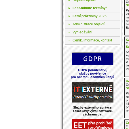
Os
St
Last-minute termíny!
Pe
vi
Letní prázdniny 2025
na
ne
Administrace objektů
hi
Be
Vyhledávání
Ka
Ceník, informace, kontakt
Os
St
Ka
+ 
mo
V 
i 
Pa
GDPR poradenství,
služby pověřence
pro ochranu osobních údajů
H
Os
St
Pl
re
pr
kl
po
Služby externího správce,
ry
zakázkový vývoj software,
záchrana dat
Čt
Os