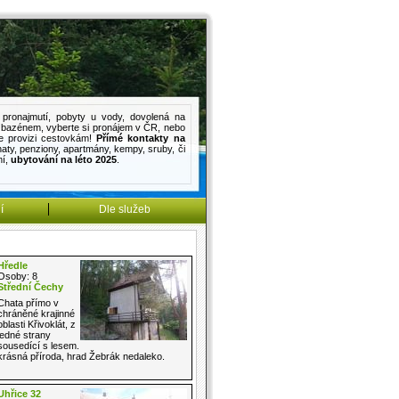
pronajmutí
,
pobyty u vody
,
dovolená na
s bazénem
, vyberte si pronájem v ČR, nebo
e provizi cestovkám!
Přímé kontakty na
haty
,
penziony
,
apartmány
,
kempy
,
sruby
, či
mí
,
ubytování na léto 2025
.
í
Dle služeb
Hředle
Osoby: 8
Střední Čechy
Chata přímo v
chráněné krajinné
oblasti Křivoklát, z
jedné strany
sousedící s lesem.
krásná příroda, hrad Žebrák nedaleko.
Uhřice 32