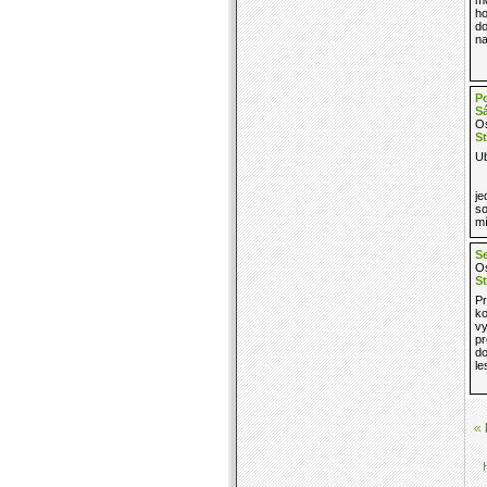
ho
do
na
Po
S
Os
St
Ub
je
so
mí
Se
Os
St
Pr
ko
vy
pr
do
le