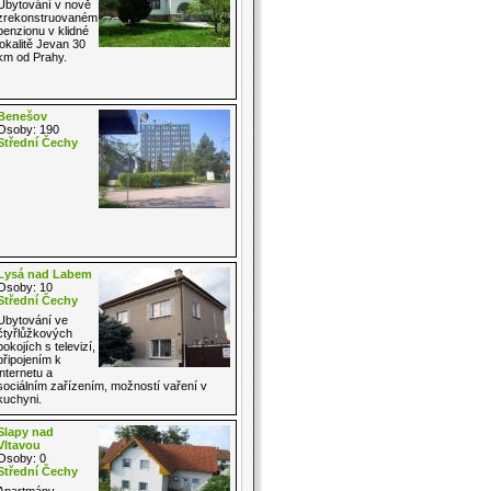
Ubytování v nově
zrekonstruovaném
penzionu v klidné
lokalitě Jevan 30
km od Prahy.
Benešov
Osoby: 190
Střední Čechy
Lysá nad Labem
Osoby: 10
Střední Čechy
Ubytování ve
čtyřlůžkových
pokojích s televizí,
připojením k
internetu a
sociálním zařízením, možností vaření v
kuchyni.
Slapy nad
Vltavou
Osoby: 0
Střední Čechy
Apartmány