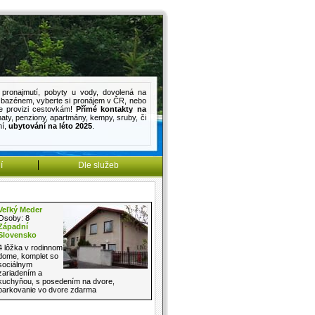
pronajmutí
,
pobyty u vody
,
dovolená na
s bazénem
, vyberte si pronájem v ČR, nebo
e provizi cestovkám!
Přímé kontakty na
haty
,
penziony
,
apartmány
,
kempy
,
sruby
, či
mí
,
ubytování na léto 2025
.
í
Dle služeb
Veľký Meder
Osoby: 8
Západní
Slovensko
4 lôžka v rodinnom
dome, komplet so
sociálnym
zariadením a
kuchyňou, s posedením na dvore,
parkovanie vo dvore zdarma