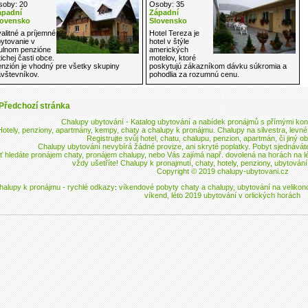
oby: 20
Osoby: 35
ápadní
Západní
lovensko
Slovensko
alitné a príjemné
Hotel Tereza je
ytovanie v
hotel v štýle
ulnom penzióne
amerických
tichej časti obce.
motelov, ktoré
nzión je vhodný pre všetky skupiny
poskytujú zákazníkom dávku súkromia a
vštevníkov.
pohodlia za rozumnú cenu.
Předchozí stránka
Chalupy ubytování
- Katalog ubytování a nabídek pronájmů s přímými kont
Hotely, penziony, apartmány, kempy, chaty a
chalupy k pronájmu
. Chalupy na silvestra,
levné
Registrujte svůj hotel, chatu, chalupu, penzion, apartmán, či jiný ob
Chalupy ubytování
nevybírá žádné provize, ani skryté poplatky. Pobyt sjednávát
ť hledáte pronájem chaty, pronájem chalupy, nebo Vás zajímá např. dovolená na horách na l
vždy ušetříte!
Chalupy k pronajmutí
, chaty, hotely, penziony, ubytování
Copyright © 2019
chalupy-ubytovani.cz
halupy k pronájmu - rychlé odkazy
víkendové pobyty chaty a chalupy
,
ubytování na velikon
:
víkend
,
léto 2019 ubytování v orlických horách