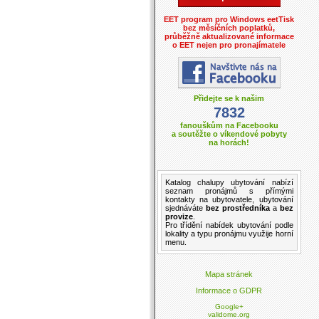
EET program pro Windows eetTisk
bez měsíčních poplatků,
průběžně aktualizované informace
o EET nejen pro pronajímatele
Přidejte se k našim
7832
fanouškům na Facebooku
a soutěžte o víkendové pobyty
na horách!
Katalog
chalupy ubytování
nabízí
seznam pronájmů
s přímými
kontakty na ubytovatele,
ubytování
sjednáváte
bez prostředníka
a
bez
provize
.
Pro třídění
nabídek ubytování
podle
lokality a
typu pronájmu
využije horní
menu.
Mapa stránek
Informace o GDPR
Google+
validome.org