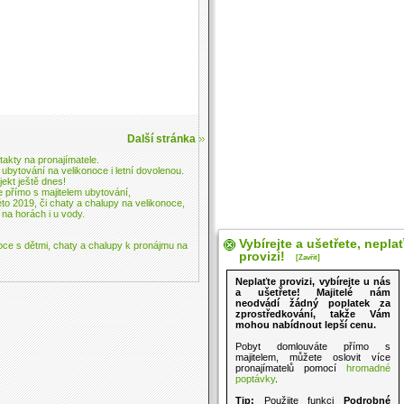
Další stránka
akty na pronajímatele.
 ubytování na velikonoce
i letní dovolenou.
jekt ještě dnes!
e přímo s majitelem ubytování,
éto 2019, či
chaty a chalupy na velikonoce
,
 na horách i u vody.
Vybírejte a ušetřete, nepla
oce s dětmi
,
chaty a chalupy k pronájmu na
provizi!
[Zavřít]
Neplaťte provizi, vybírejte u nás
a ušetřete! Majitelé nám
neodvádí žádný poplatek za
zprostředkování, takže Vám
mohou nabídnout lepší cenu.
Pobyt domlouváte přímo s
majitelem, můžete oslovit více
pronajímatelů pomocí
hromadné
poptávky
.
Tip:
Použijte funkci
Podrobné