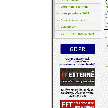
Os
Z
Last-minute termíny!
S
Kv
Letní prázdniny 2025
ub
út
Administrace objektů
v 
Pe
ná
Vyhledávání
Ceník, informace, kontakt
a
GDPR poradenství,
služby pověřence
pro ochranu osobních údajů
C
Služby externího správce,
zakázkový vývoj software,
záchrana dat