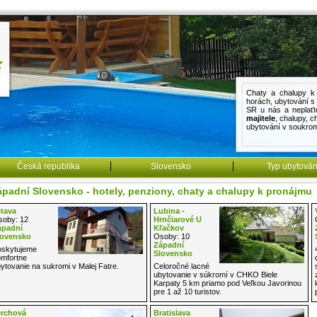
Chaty a chalupy k 
horách
,
ubytování 
SR u nás a neplaťt
majitele
,
chalupy
,
c
ubytování v soukro
Česká republika
Slovensko
Typ ubytován
padní Slovensko - hotely, penziony, chaty a chalupy k pronájmu
etava
Lubina -
oby: 12
Hrnčiarové U
ápadní
Kľačkov
lovensko
Osoby: 10
Západní
skytujeme
Slovensko
mfortne
ytovanie na sukromi v Malej Fatre.
Celoročné lacné
ubytovanie v súkromí v CHKO Biele
Karpaty 5 km priamo pod Veľkou Javorinou
pre 1 až 10 turistov.
erchová
Bratislava