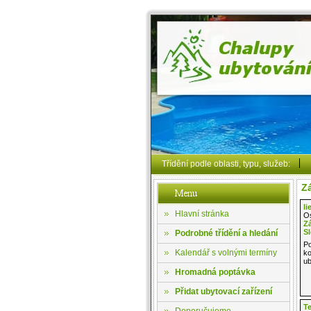
Třídění podle oblasti, typu, služeb:
Zá
li
Hlavní stránka
Os
Z
S
Podrobné třídění a hledání
Po
Kalendář s volnými termíny
ko
ub
Hromadná poptávka
Přidat ubytovací zařízení
T
Doporučujeme