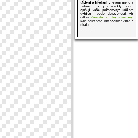
třídění a hledání
v levém menu a
zobrazte si jen objekty, které
splňují Vaše požadavky! Můžete
vybírat i podle obsazenosti, viz
odkaz
Kalendář s volnými termíny
,
kde naleznete obsazenost chat a
chalup.